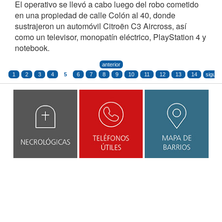
El operativo se llevó a cabo luego del robo cometido
en una propiedad de calle Colón al 40, donde
sustrajeron un automóvil Citroën C3 Aircross, así
como un televisor, monopatín eléctrico, PlayStation 4 y
notebook.
anterior
1
2
3
4
5
6
7
8
9
10
11
12
13
14
siguie