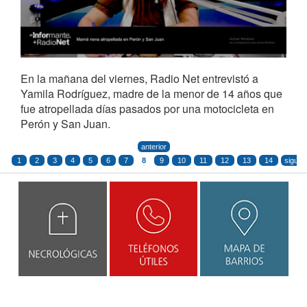
En la mañana del viernes, Radio Net entrevistó a
Yamila Rodríguez, madre de la menor de 14 años que
fue atropellada días pasados por una motocicleta en
Perón y San Juan.
anterior
1
2
3
4
5
6
7
8
9
10
11
12
13
14
siguie