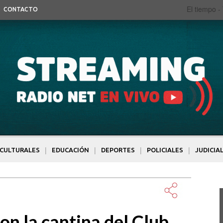
El tiempo -
CONTACTO
|
|
|
|
CULTURALES
EDUCACIÓN
DEPORTES
POLICIALES
JUDICIA
on la cantina del Club